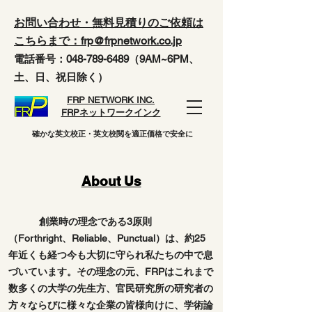
お問い合わせ・無料見積りのご依頼は
こちらまで：frp@frpnetwork.co.jp
電話番号：048-789-6489（9AM~6PM、
土、日、祝日除く）
FRP NETWORK INC.
FRPネットワークインク
確かな英文校正・英文校閲を適正価格で安全に
About Us
創業時の理念である3原則
（Forthright、Reliable、Punctual）は、約25
年近くも経つ今も大切に守られ私たちの中で息
づいています。その理念の元、FRPはこれまで
数多くの大学の先生方、官民研究所の研究者の
方々ならびに様々な企業の皆様向けに、学術論