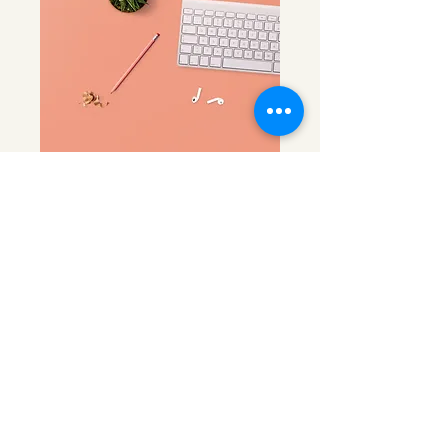
​会社概要
会社名 有限会社FRPネットワークインク
FRP Network Inc.
代表者 代表取締役 北村アイリーン
創業 1999年1月、FRPネットワーク翻訳
サービス開始 翻訳、英文校正・
校閲サービスをスタート
設立 2002年1月、有限会社FRPネット
ワークインク設立
資本金 300万円
所在地* 〒330-0064